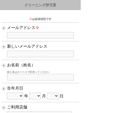
クリーニング伊万里
※
は必須項目です
メールアドレス
※
新しいメールアドレス
お名前（姓名）
姓と名はスペースで区切ってください
生年月日
年
月
日
ご利用店舗